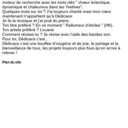
moteur de recherche avec les mots clés " chœur éclectique,
dynamique et chaleureux dans les Yvelines".
Quelques mots sur toi ?
J’ai toujours chanté mais mon cœur
maintenant n’appartient qu’à Dédicace.
Je lis la musique et j'ai joué du piano.
Ton titre préféré ?
En ce moment " Rallumeur d’étoiles " (HK)​.
Ton artiste préféré ?
Louane
Comment révises-tu ?
Je révise avec l’aide des bandes son.
Pour toi, Dédicace c'est...
Dédicace c’est une bouffée d’oxygène et de joie, le partage et la
bienveillance de tous, les projets toujours plus fous qu’on arrive à
relever !
Plan du site
Accueil
Le choeur
Actus
Événements
Galerie
Contact