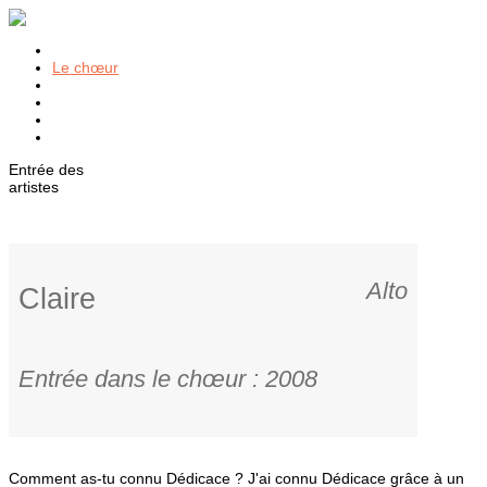
Accueil
Le chœur
Actus
Événements
Galerie
Contact
Entrée des
artistes
Alto
Claire
Entrée dans le chœur : 2008
Voir d'autres portraits
Comment as-tu connu Dédicace ?
J'ai connu Dédicace grâce à un