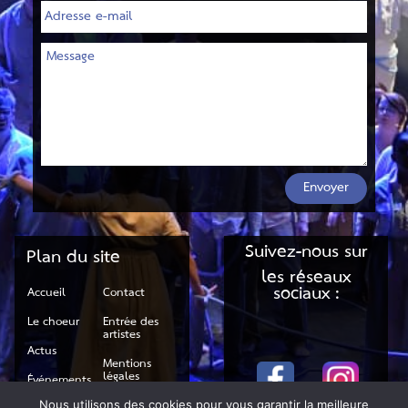
Envoyer
Suivez-nous sur
Plan du site
les réseaux
sociaux :
Accueil
Contact
Le choeur
Entrée des
artistes
Actus
Mentions
légales
Événements
RGPD
Nous utilisons des cookies pour vous garantir la meilleure