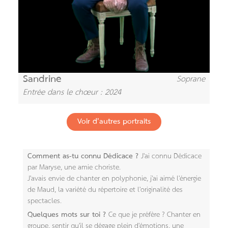
Sandrine
Soprane
Entrée dans le chœur : 2024
Voir d'autres portraits
Comment as-tu connu Dédicace ?
J'ai connu Dédicace
par Maryse, une amie choriste.
J'avais envie de chanter en polyphonie, j'ai aimé l'énergie
de Maud, la variété du répertoire et l'originalité des
spectacles.
Quelques mots sur toi ?
Ce que je préfère ? Chanter en
groupe, sentir qu'il se dégage plein d'émotions, une