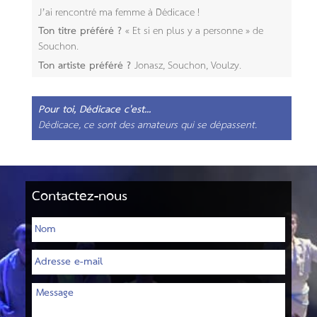
J’ai rencontré ma femme à Dédicace !
Ton titre préféré ?
« Et si en plus y a personne » de
Souchon​.
Ton artiste préféré ?
Jonasz, Souchon, Voulzy​.
Pour toi, Dédicace c'est...
Dédicace, ce sont des amateurs qui se dépassent.
Contactez-nous