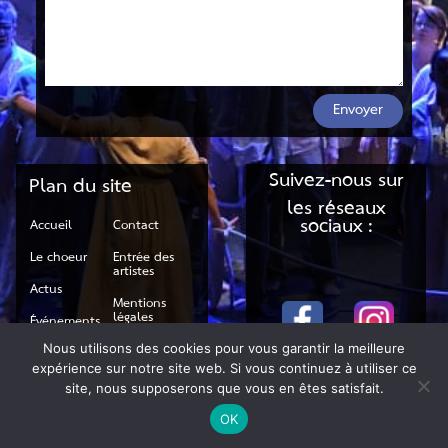
Envoyer
Suivez-nous sur
Plan du site
les réseaux
sociaux :
Accueil
Contact
Le choeur
Entrée des
artistes
Actus
Mentions
légales
Événements
RGPD
Nous utilisons des cookies pour vous garantir la meilleure
Galerie
expérience sur notre site web. Si vous continuez à utiliser ce
site, nous supposerons que vous en êtes satisfait.
OK
© Let Us Do It 2021