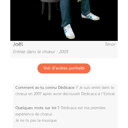
Joël
Ténor
Entrée dans le chœur : 2005
Voir d'autres portraits
Comment as-tu connu Dédicace ?
Je suis entré dans le
chœur en 2007 après avoir découvert Dédicace à l’Estival​
.
Quelques mots sur toi ?
Dédicace est ma première
expérience de chœur.
Je ne lis pas la musique.